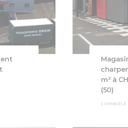
ment
Magasin
t
charpen
m² à C
(50)
COMMERCE 