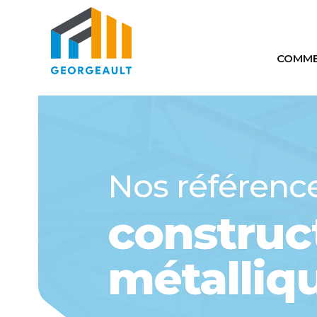
COMME
Comm
Auto
Maté
Nos référenc
construc
métalliq