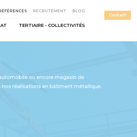
RÉFÉRENCES
RECRUTEMENT
BLOG
Contact
NAT
TERTIAIRE - COLLECTIVITÉS
n métallique
Offres d'emploi
étallerie
Candidature spontanée
ce
Nos métiers
e automobile ou encore magasin de
 nos réalisations en bâtiment métallique.