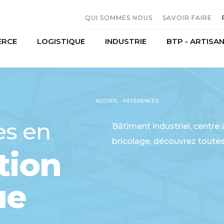
QUI SOMMES NOUS
SAVOIR FAIRE
RCE
LOGISTIQUE
INDUSTRIE
BTP - ARTISA
L'entreprise
Constructio
Moyens humains
Serrurerie M
erces et distribution
Transport
Agroalimentaire
Historique
Sous traitan
mobiles
Stockage
Production
ACCUEIL
-
RÉFÉRENCES
riel agricole
es en
Bâtiment industriel, centr
bricolage, découvrez toutes
tion
ue