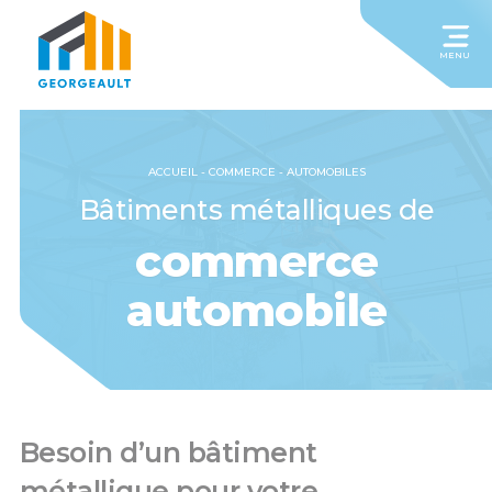
MENU
ACCUEIL
-
COMMERCE
-
AUTOMOBILES
Bâtiments métalliques de
commerce
automobile
Besoin d’un bâtiment
métallique pour votre