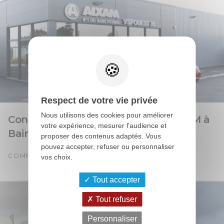
Respect de votre vie privée
Nous utilisons des cookies pour améliorer
Construction d’une concession AIXAM à
votre expérience, mesurer l'audience et
Bain de Bretagne (35)
proposer des contenus adaptés. Vous
pouvez accepter, refuser ou personnaliser
COMMERCE AUTOMOBILE
vos choix.
Tout accepter
Tout refuser
Personnaliser