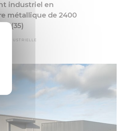
t industriel en
re métallique de 2400
fré (35)
N INDUSTRIELLE