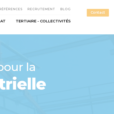
RÉFÉRENCES
RECRUTEMENT
BLOG
Contact
NAT
TERTIAIRE - COLLECTIVITÉS
n métallique
Offres d'emploi
étallerie
Candidature spontanée
ce
Nos métiers
pour la
rielle