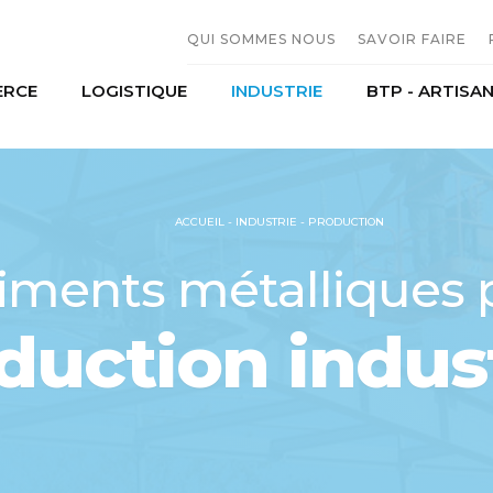
QUI SOMMES NOUS
SAVOIR FAIRE
RCE
LOGISTIQUE
INDUSTRIE
BTP - ARTISA
L'entreprise
Constructio
Moyens humains
Serrurerie M
erces et distribution
Transport
Agroalimentaire
Historique
Sous traitan
mobiles
Stockage
Production
ACCUEIL
-
INDUSTRIE
-
PRODUCTION
riel agricole
iments métalliques 
duction indust