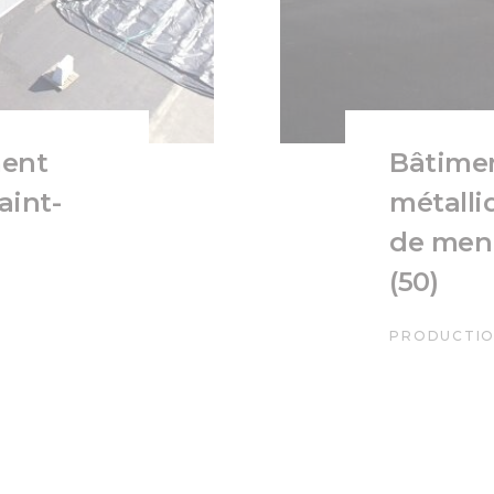
ment
Bâtime
aint-
métalli
de menu
(50)
PRODUCTIO