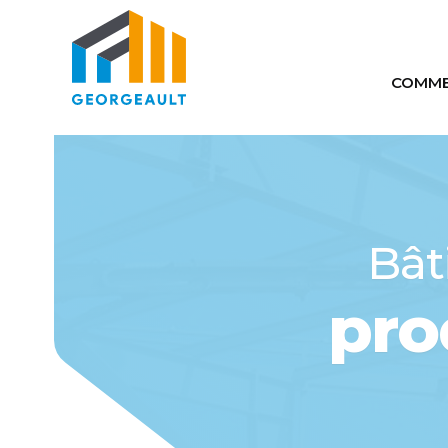
COMME
Comm
Auto
Maté
Bât
pro