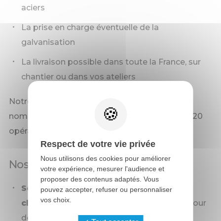
aciers
La prise en charge éventuelle de la
galvanisation
La livraison possible dans toute la France, sur
chantier ou dans vos ateliers
Notre
atelier de 7000 m²
est équipé de
nombreuses machines et accueille entre 15 et 20
opérateurs spécialistes de l'acier.
Respect de votre vie privée
Nous utilisons des cookies pour améliorer
Nos prestations
votre expérience, mesurer l'audience et
proposer des contenus adaptés. Vous
Sous-traitance en fabrication de
pouvez accepter, refuser ou personnaliser
vos choix.
charpente métallique,
PRS, treillis, IPE pour
des constructeurs métalliques.