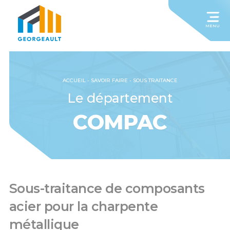
MENU
ACCUEIL
-
SAVOIR FAIRE
-
SOUS TRAITANCE
Le département
COMPAC
Sous-traitance de composants
acier pour la charpente
métallique