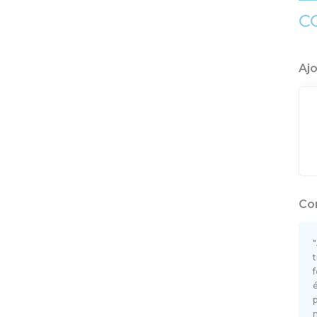
C
Aj
Co