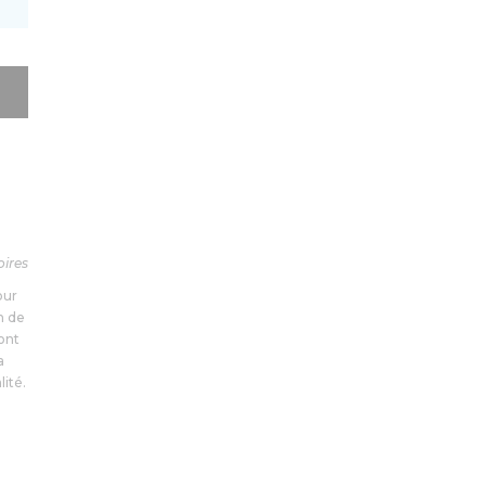
oires
our
n de
ont
a
ité.