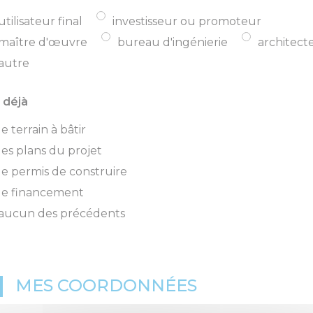
utilisateur final
investisseur ou promoteur
maître d'œuvre
bureau d'ingénierie
architect
autre
i déjà
le terrain à bâtir
les plans du projet
le permis de construire
le financement
aucun des précédents
MES COORDONNÉES