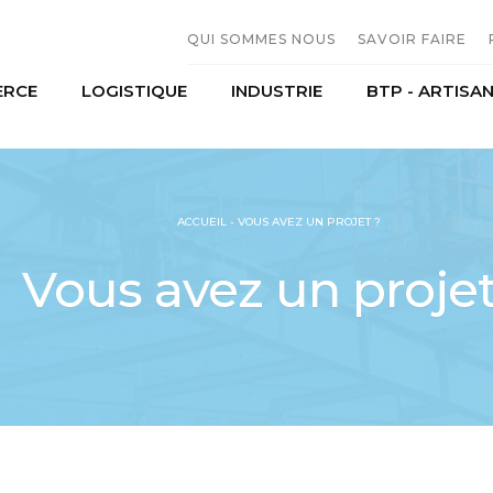
QUI SOMMES NOUS
SAVOIR FAIRE
RCE
LOGISTIQUE
INDUSTRIE
BTP - ARTISA
L'entreprise
Constructio
Moyens humains
Serrurerie M
erces et distribution
Transport
Agroalimentaire
Historique
Sous traitan
mobiles
Stockage
Production
ACCUEIL
-
VOUS AVEZ UN PROJET ?
riel agricole
Vous avez un projet