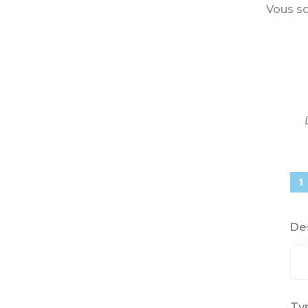
Vous so
De
Ty