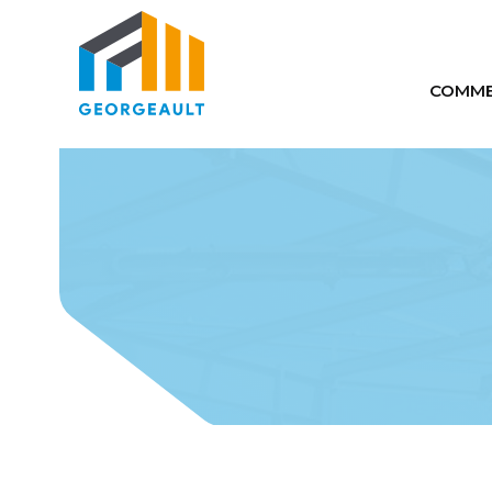
COMME
Comm
Auto
Maté