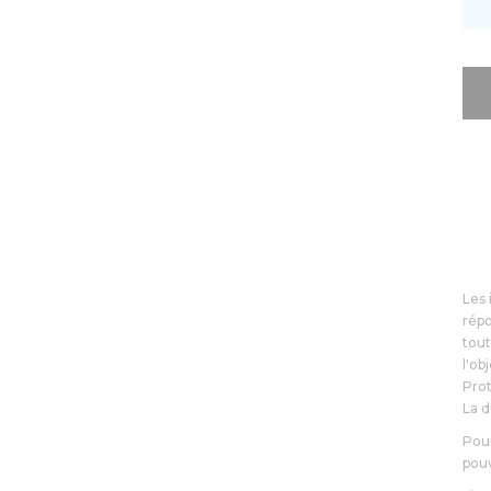
Les 
répo
tout
l'ob
Prot
La 
Pour
pou