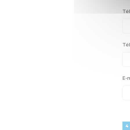
Té
Té
E-