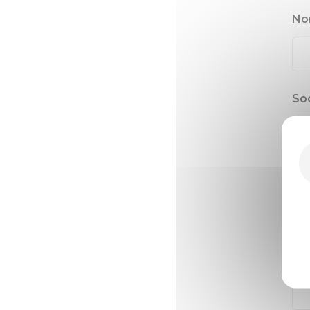
N
So
Vil
Dé