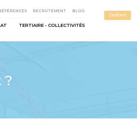
RÉFÉRENCES
RECRUTEMENT
BLOG
Contact
NAT
TERTIAIRE - COLLECTIVITÉS
n métallique
Offres d'emploi
étallerie
Candidature spontanée
ce
Nos métiers
 ?