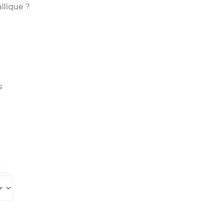
llique ?
s