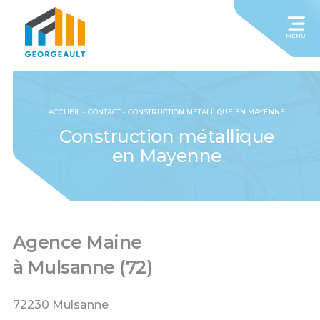
MENU
ACCUEIL
-
CONTACT
-
CONSTRUCTION MÉTALLIQUE EN MAYENNE
Construction métallique
en Mayenne
Agence Maine
à Mulsanne (72)
72230 Mulsanne