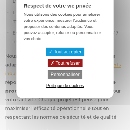
L’Huisserie (53)
Respect de votre vie privée
La construction d’un local en charpente
Nous utilisons des cookies pour améliorer
votre expérience, mesurer l'audience et
métallique de 650 m2 à Changé (53)
proposer des contenus adaptés. Vous
pouvez accepter, refuser ou personnaliser
Extension d’une plateforme logistique de 617
vos choix.
m2 à Changé (53)
Tout accepter
Nous proposons également des constructions
Tout refuser
adaptées aux besoins spécifiques des
bâtiments
industriels
. Nos solutions sont conçues pour
Personnaliser
répondre aux
exigences de stockage et de
Politique de cookies
production
, offrant des espaces optimisés pour
votre activité. Chaque projet est pensé pour
maximiser l'efficacité opérationnelle tout en
respectant les normes de sécurité et de qualité.