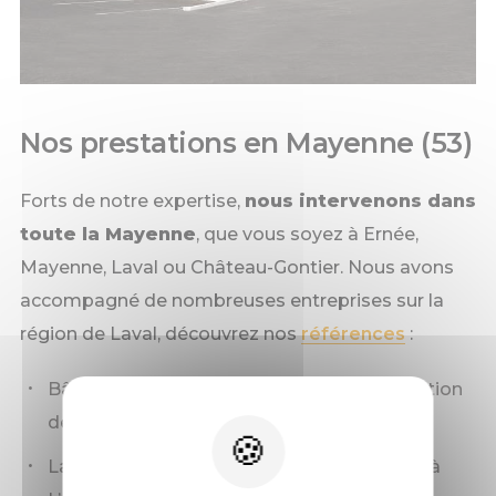
Nos prestations en Mayenne (53)
Forts de notre expertise,
nous intervenons dans
toute la Mayenne
, que vous soyez à Ernée,
Mayenne, Laval ou Château-Gontier. Nous avons
accompagné de nombreuses entreprises sur la
région de Laval, découvrez nos
références
:
Bâtiment industriel pour un site de production
de 2100 m2 à Saint-Berthevin (53)
La rénovation d’un supermarché SUPER U à