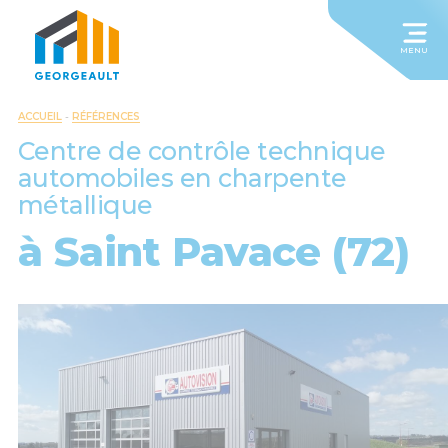
MENU
ACCUEIL
-
RÉFÉRENCES
Centre de contrôle technique
automobiles en charpente
métallique
à Saint Pavace (72)