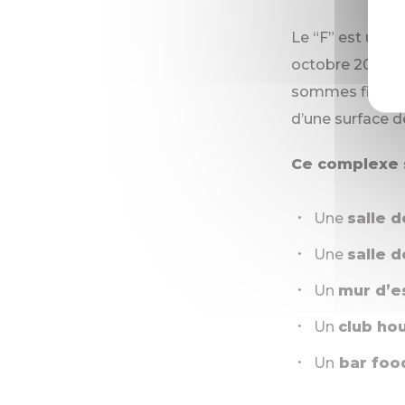
Le “F” est un co
octobre 2024 da
sommes fiers d’
d’une surface d
Ce complexe s
Une
salle 
Une
salle 
Un
mur d’e
Un
club ho
Un
bar foo