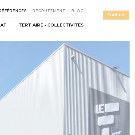
RÉFÉRENCES
RECRUTEMENT
BLOG
Contact
NAT
TERTIAIRE - COLLECTIVITÉS
n métallique
Offres d'emploi
étallerie
Candidature spontanée
ce
Nos métiers