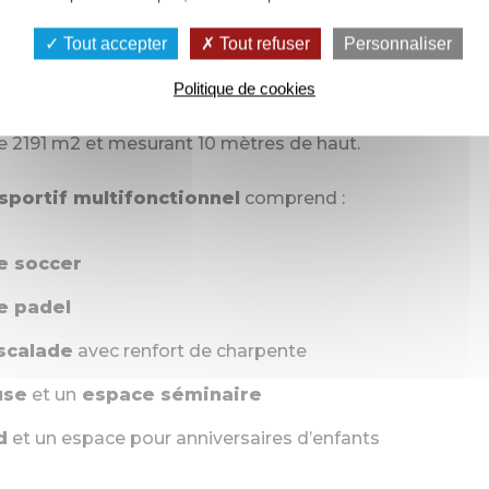
Tout accepter
Tout refuser
Personnaliser
mplexe sportif qui réunit divers sports indoor. Il a ouver
ns le Parc d’activités de Plaisance à Saint-Sauveur-de
Politique de cookies
avoir réalisé la construction de ce
bâtiment en charpen
e 2191 m2 et mesurant 10 mètres de haut.
portif multifonctionnel
comprend :
de soccer
de padel
scalade
avec renfort de charpente
use
et un
espace séminaire
d
et un espace pour anniversaires d’enfants