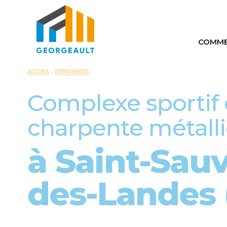
COMME
Comm
ACCUEIL
-
RÉFÉRENCES
Auto
Complexe sportif
Maté
charpente métall
à Saint-Sau
des-Landes 