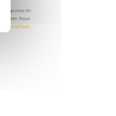
t ses portes fin
s-Landes. Nous
te métallique
,