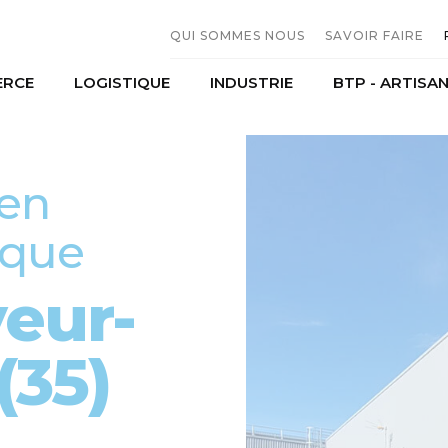
QUI SOMMES NOUS
SAVOIR FAIRE
RCE
LOGISTIQUE
INDUSTRIE
BTP - ARTISA
L'entreprise
Constructio
Moyens humains
Serrurerie M
erces et distribution
Transport
Agroalimentaire
Historique
Sous traitan
mobiles
Stockage
Production
 en
riel agricole
ique
veur-
(35)