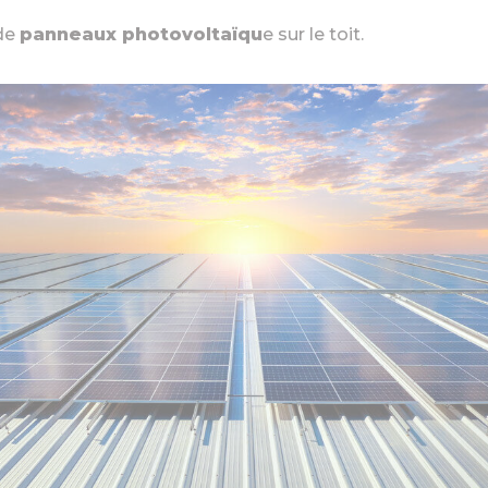
 de
panneaux photovoltaïqu
e sur le toit.