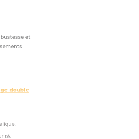
obustesse et
issements
ge double
alique.
rité.