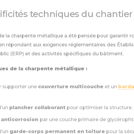
ificités techniques du chantier
e la charpente métallique a été pensée pour garantir r
t en répondant aux exigences réglementaires des Établ
lic (ERP) et des activités spécifiques du bâtiment.
ues de la charpente métallique :
 supporter une
couverture
multicouche
et un
barda
d’un
plancher
collaborant
pour optimiser la structure.
 anticorrosion
par une couche primaire de glycéropht
 d’un
garde-corps permanent en toiture
pour la sécu