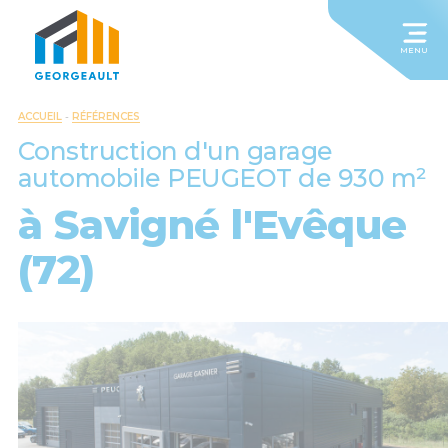
MENU
ACCUEIL
-
RÉFÉRENCES
Construction d'un garage
automobile PEUGEOT de 930 m²
à Savigné l'Evêque
(72)