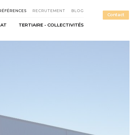
RÉFÉRENCES
RECRUTEMENT
BLOG
Contact
NAT
TERTIAIRE - COLLECTIVITÉS
n métallique
Offres d'emploi
étallerie
Candidature spontanée
ce
Nos métiers