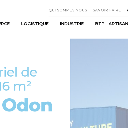
QUI SOMMES NOUS
SAVOIR FAIRE
RCE
LOGISTIQUE
INDUSTRIE
BTP - ARTISA
L'entreprise
Constructio
Moyens humains
Serrurerie M
erces et distribution
Transport
Agroalimentaire
Historique
Sous traitan
mobiles
Stockage
Production
riel agricole
iel de
16 m²
r Odon