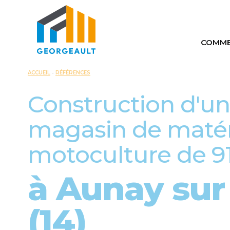
COMME
Comm
ACCUEIL
-
RÉFÉRENCES
Auto
Construction d'un
Maté
magasin de matér
motoculture de 9
à Aunay su
(14)