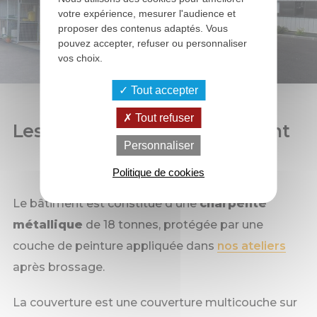
votre expérience, mesurer l'audience et
proposer des contenus adaptés. Vous
pouvez accepter, refuser ou personnaliser
vos choix.
Tout accepter
Tout refuser
Les points forts de ce bâtiment
Personnaliser
Politique de cookies
Le bâtiment est constitué d'une
charpente
métallique
de 18 tonnes, protégée par une
couche de peinture appliquée dans
nos ateliers
après brossage.
La couverture est une couverture multicouche sur