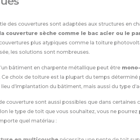
ques
tie des couvertures sont adaptées aux structures en c
la couverture sèche comme le bac acier ou le p
couvertures plus atypiques comme la toiture photovolt
isée, les solutions sont nombreuses.
’un bâtiment en charpente métallique peut être
mono-p
. Ce choix de toiture est la plupart du temps déterminé 
lieu d’implantation du bâtiment, mais aussi du type d’ac
de couverture sont aussi possibles que dans certaines 
Selon le type de toit que vous souhaitez, vous ne pourrez
importe quel matériau :
ture en multicouche
nécessite une pente de toit supé