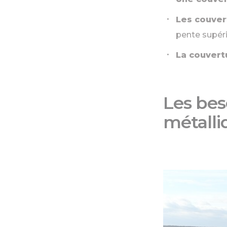
Les couver
pente supér
La couvert
Les bes
métalli