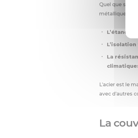
Quel que soit le
métallique, la 
L’étanchéit
L’isolatio
La résista
climatique
L’acier est le 
avec d’autres 
La cou