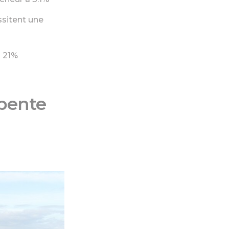
ssitent une
à 21%
rpente