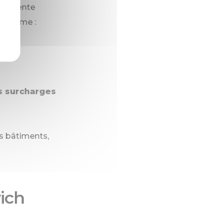
 charpente
es comme :
s surcharges
es bâtiments,
ich