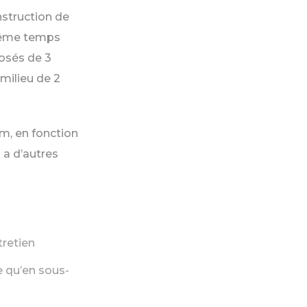
nstruction de
 même temps
osés de 3
milieu de 2
mm, en fonction
 a d’autres
tretien
e qu’en sous-