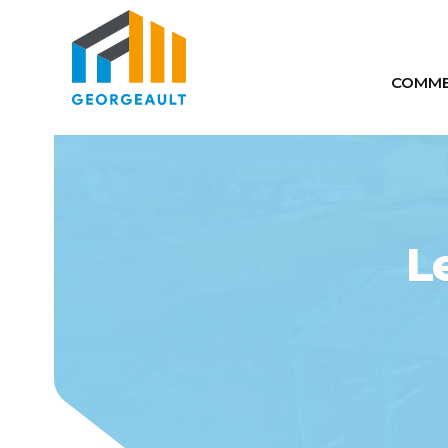
COMME
Comm
Auto
Maté
L