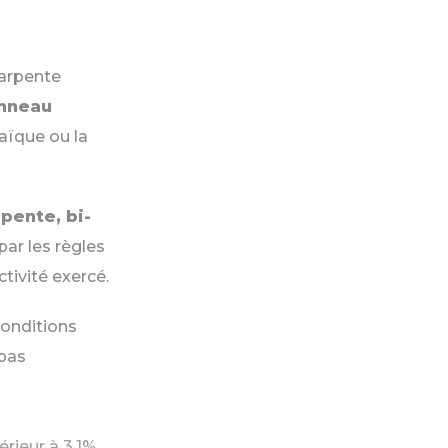
harpente
anneau
aïque ou la
ente, bi-
par les règles
tivité exercé.
conditions
 pas
rieur à 3.1%