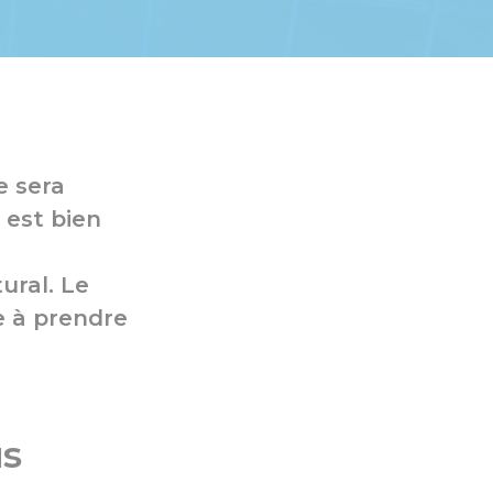
e sera
 est bien
ural. Le
e à prendre
us