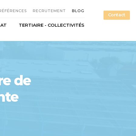
RÉFÉRENCES
RECRUTEMENT
BLOG
Contact
NAT
TERTIAIRE - COLLECTIVITÉS
n métallique
Offres d'emploi
étallerie
Candidature spontanée
ce
Nos métiers
re de
nte