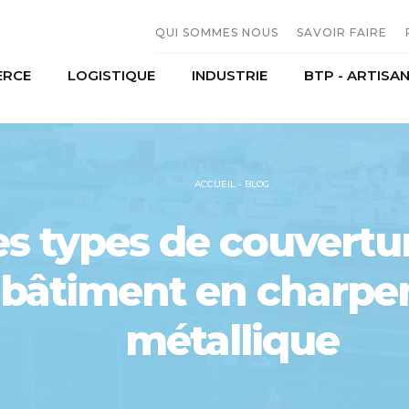
QUI SOMMES NOUS
SAVOIR FAIRE
RCE
LOGISTIQUE
INDUSTRIE
BTP - ARTISA
L'entreprise
Constructio
Moyens humains
Serrurerie M
erces et distribution
Transport
Agroalimentaire
Historique
Sous traitan
mobiles
Stockage
Production
ACCUEIL
-
BLOG
riel agricole
es types de couvertu
bâtiment en charpe
métallique