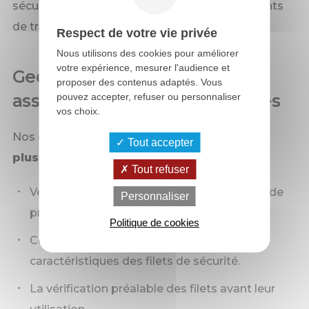
sécurité, contribuant ainsi à des environnements
de travail conformes et sûrs.
Respect de votre vie privée
Nous utilisons des cookies pour améliorer
votre expérience, mesurer l'audience et
Georgeault est certifié pour
proposer des contenus adaptés. Vous
assurer des chantiers sécurisés
pouvez accepter, refuser ou personnaliser
vos choix.
Nos équipes sont désormais
certifiées sur
Tout accepter
plusieurs points clés :
Tout refuser
Vérification et utilisation des équipements de
Personnaliser
protection individuelle (EPI).
Politique de cookies
Connaissances approfondies des
caractéristiques des filets de sécurité.
La vérification préalable des filets avant leur