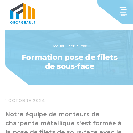
MENU
ACCUEIL
-
ACTUALITÉS
Formation pose de filets
de sous-face
1 OCTOBRE 2024
Notre équipe de monteurs de
charpente métallique s'est formée à
la pose de filets de sous-face avec le