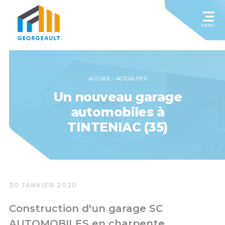
MENU
ACCUEIL
-
ACTUALITÉS
Un nouveau garage
automobiles à
TINTENIAC (35)
30 JANVIER 2020
Construction d'un garage SC
AUTOMOBILES en charpente